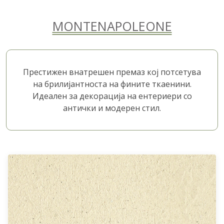
MONTENAPOLEONE
Престижен внатрешен премаз кој потсетува
на брилијантноста на фините ткаенини.
Идеален за декорација на ентериери со
антички и модерен стил.