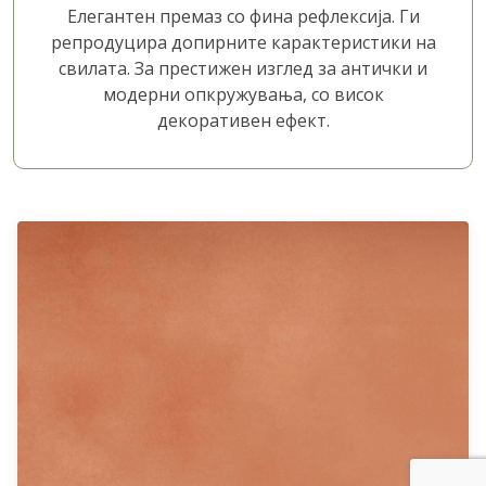
Елегантен премаз со фина рефлексија. Ги
репродуцира допирните карактеристики на
свилата. За престижен изглед за антички и
модерни опкружувања, со висок
декоративен ефект.