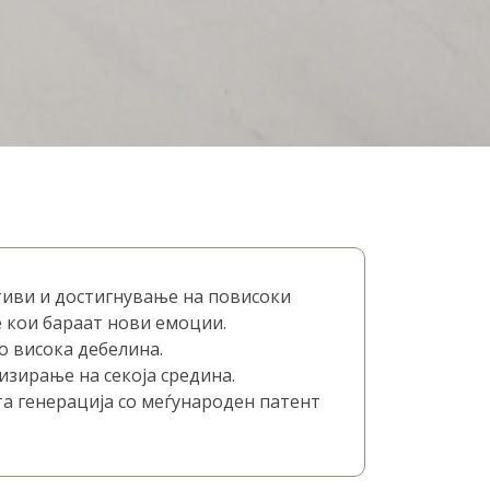
тиви и достигнување на повисоки
е кои бараат нови емоции.
о висока дебелина.
зирање на секоја средина.
та генерација со меѓународен патент