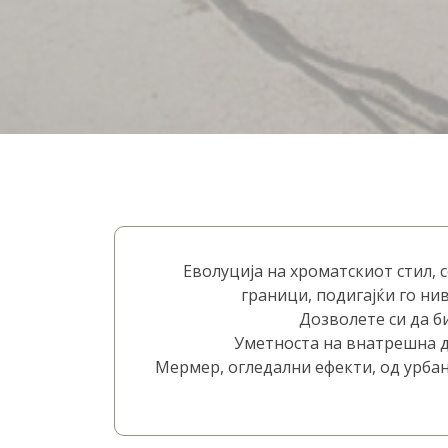
Еволуција на хроматскиот стил,
граници, подигајќи го ни
Дозволете си да б
Уметноста на внатрешна д
Мермер, огледални ефекти, од урбан