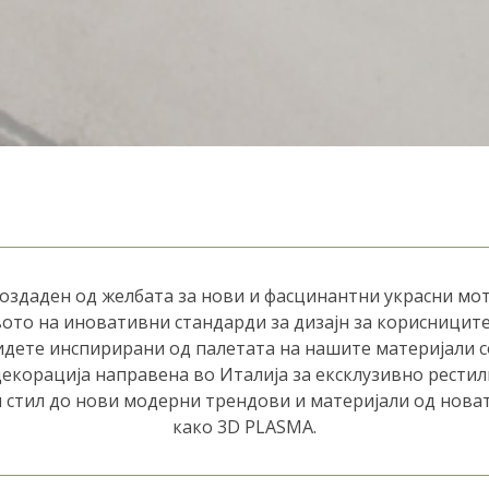
 создаден од желбата за нови и фасцинантни украсни мо
вото на иновативни стандарди за дизајн за корисницит
идете инспирирани од палетата на нашите материјали с
екорација направена во Италија за ексклузивно рестили
 стил до нови модерни трендови и материјали од нова
како 3D PLASMA.